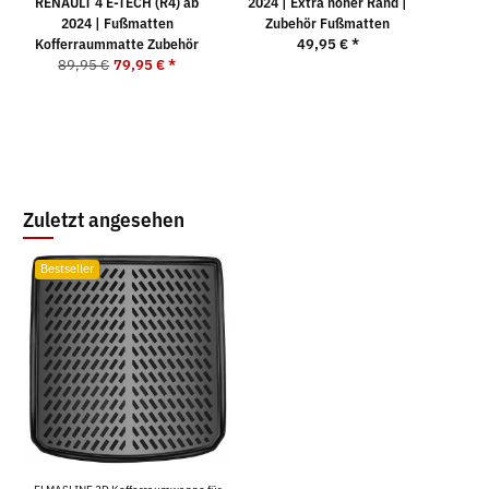
RENAULT 4 E-TECH (R4) ab
2024 | Extra hoher Rand |
2024 | Fußmatten
Zubehör Fußmatten
2
Kofferraummatte Zubehör
49,95 €
*
89,95 €
79,95 €
*
Zuletzt angesehen
Bestseller