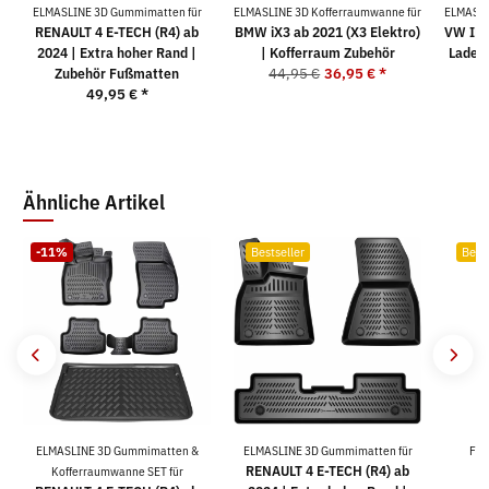
ELMASLINE 3D Gummimatten für
ELMASLINE 3D Kofferraumwanne für
ELMASLI
RENAULT 4 E-TECH (R4) ab
BMW iX3 ab 2021 (X3 Elektro)
VW ID 
2024 | Extra hoher Rand |
| Kofferraum Zubehör
Ladebo
Zubehör Fußmatten
44,95 €
36,95 €
*
49,95 €
*
4
Ähnliche Artikel
-11%
Bestseller
Bests
ELMASLINE 3D Gummimatten &
ELMASLINE 3D Gummimatten für
For
RENAULT 4 E-TECH (R4) ab
Kofferraumwanne SET für