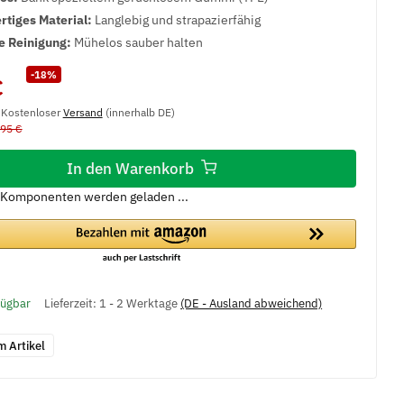
tiges Material:
Langlebig und strapazierfähig
e Reinigung:
Mühelos sauber halten
-18%
€
, Kostenloser
Versand
(innerhalb DE)
,95 €
In den Warenkorb
Komponenten werden geladen ...
fügbar
Lieferzeit:
1 - 2 Werktage
(DE - Ausland abweichend)
m Artikel