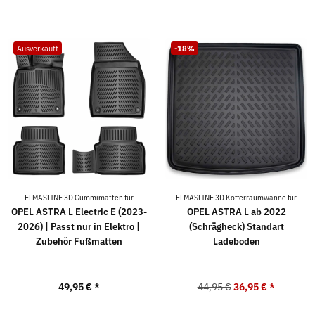
Ausverkauft
-18%
ELMASLINE 3D Gummimatten für
ELMASLINE 3D Kofferraumwanne für
OPEL ASTRA L Electric E (2023-
OPEL ASTRA L ab 2022
2026) | Passt nur in Elektro |
(Schrägheck) Standart
Zubehör Fußmatten
Ladeboden
49,95 €
*
44,95 €
36,95 €
*