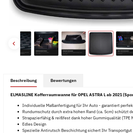
#productDetails.showMoreTabs#
Beschreibung
Bewertungen
ELMASLINE Kofferraumwanne für OPEL ASTRA L ab 2021 (Sport
Individuelle Maßanfertigung für Ihr Auto - garantiert perfe
Rundumschutz durch extra hohen Rand (ca. 5cm) schützt d
Strapazierfähig & reißfest dank hoher Gummiqualität (TPE M
Edles Design
Spezielle Antirutsch Beschichtung sichert Ihr Transportgut