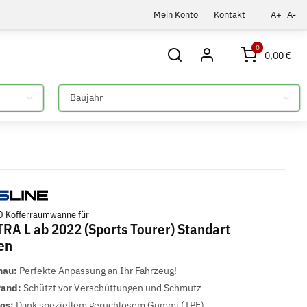
Mein Konto
Kontakt
A+
A-
0
0,00 €
Bitte auswählen
 Kofferraumwanne für
RA L ab 2022 (Sports Tourer) Standart
en
nau:
Perfekte Anpassung an Ihr Fahrzeug!
Rand:
Schützt vor Verschüttungen und Schmutz
los:
Dank speziellem geruchlosem Gummi (TPE)