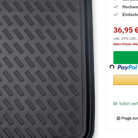
Hochwer
Einfach
36,95 
inkl. 19% USt.
Alter Preis: 44
Loading...
Sofort ver
Frage zu