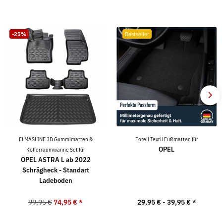
-25%
Bestseller
ELMASLINE 3D Gummimatten &
Forell Textil Fußmatten für
OPEL
Kofferraumwanne Set für
OPEL ASTRA L ab 2022
Schrägheck - Standart
Ladeboden
99,95 €
74,95 €
*
29,95 € -
39,95 €
*