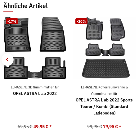
Ähnliche Artikel
-17%
-20%
ELMASLINE 3D Gummimatten für
ELMASLINE Kofferraumwanne &
OPEL ASTRA L ab 2022
Gummimatten für
OPEL ASTRA L ab 2022 Sports
Tourer / Kombi (Standard
Ladeboden)
59,95 €
49,95 €
*
99,95 €
79,95 €
*