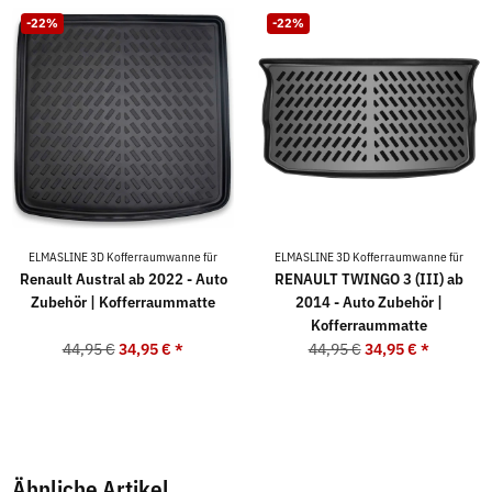
-22%
-22%
ELMASLINE 3D Kofferraumwanne für
ELMASLINE 3D Kofferraumwanne für
Renault Austral ab 2022 - Auto
RENAULT TWINGO 3 (III) ab
Zubehör | Kofferraummatte
2014 - Auto Zubehör |
Kofferraummatte
44,95 €
34,95 €
*
44,95 €
34,95 €
*
Ähnliche Artikel