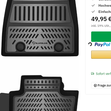
Hochwer
Einfach
49,95 
inkl. 19% USt.
Loading...
Sofort ver
Frage zu