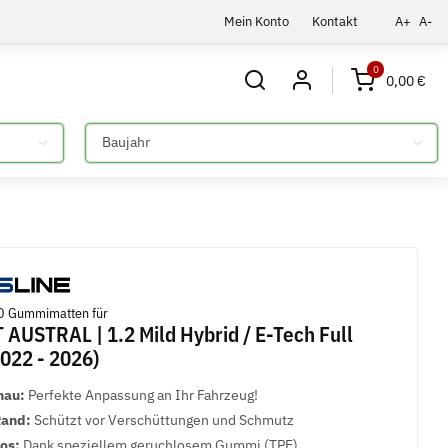
Mein Konto
Kontakt
A+
A-
0
0,00 €
Bitte auswählen
D Gummimatten für
AUSTRAL | 1.2 Mild Hybrid / E-Tech Full
2022 - 2026)
nau:
Perfekte Anpassung an Ihr Fahrzeug!
Rand:
Schützt vor Verschüttungen und Schmutz
los:
Dank speziellem geruchlosem Gummi (TPE)