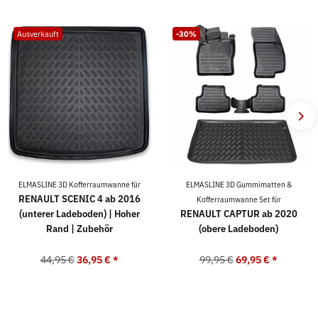
Ausverkauft
-30%
ELMASLINE 3D Kofferraumwanne für
ELMASLINE 3D Gummimatten &
RENAULT SCENIC 4 ab 2016
Kofferraumwanne Set für
(unterer Ladeboden) | Hoher
RENAULT CAPTUR ab 2020
Rand | Zubehör
(obere Ladeboden)
44,95 €
36,95 €
*
99,95 €
69,95 €
*