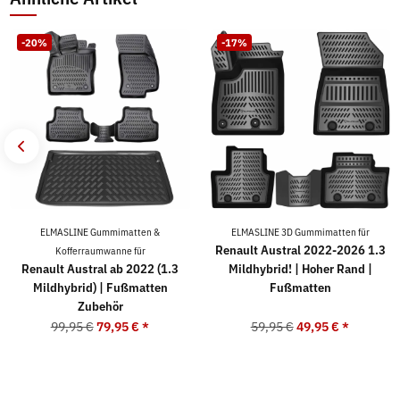
-20%
-17%
ELMASLINE Gummimatten &
ELMASLINE 3D Gummimatten für
Renault Austral 2022-2026 1.3
Kofferraumwanne für
Renault Austral ab 2022 (1.3
Mildhybrid! | Hoher Rand |
Mildhybrid) | Fußmatten
Fußmatten
Zubehör
99,95 €
79,95 €
*
59,95 €
49,95 €
*