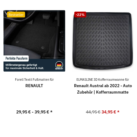
Bestseller
-22%
Forell Textil Fußmatten für
ELMASLINE 3D Kofferraumwanne für
RENAULT
Renault Austral ab 2022 - Auto
Zubehör | Kofferraummatte
29,95 € -
39,95 €
*
44,95 €
34,95 €
*