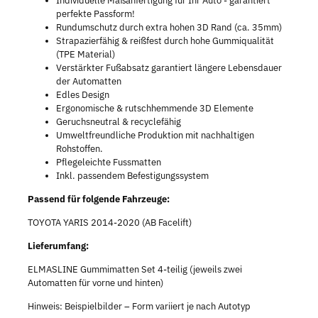
Individuelle Maßanfertigung für Ihr Auto - garantiert
perfekte Passform!
Rundumschutz durch extra hohen 3D Rand (ca. 35mm)
Strapazierfähig & reißfest durch hohe Gummiqualität
(TPE Material)
Verstärkter Fußabsatz garantiert längere Lebensdauer
der Automatten
Edles Design
Ergonomische & rutschhemmende 3D Elemente
Geruchsneutral & recyclefähig
Umweltfreundliche Produktion mit nachhaltigen
Rohstoffen.
Pflegeleichte Fussmatten
Inkl. passendem Befestigungssystem
Passend für folgende Fahrzeuge:
TOYOTA YARIS 2014-2020 (AB Facelift)
Lieferumfang:
ELMASLINE Gummimatten Set 4-teilig (jeweils zwei
Automatten für vorne und hinten)
Hinweis: Beispielbilder – Form variiert je nach Autotyp