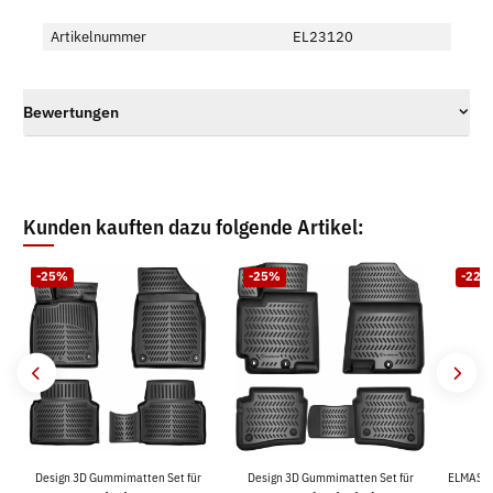
Artikelnummer
EL23120
Bewertungen
Kunden kauften dazu folgende Artikel:
-25%
-25%
-22%
Design 3D Gummimatten Set für
Design 3D Gummimatten Set für
ELMASLI