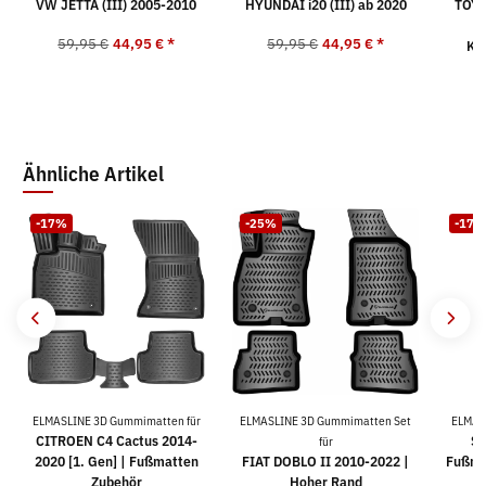
VW JETTA (III) 2005-2010
HYUNDAI i20 (III) ab 2020
TOYO
59,95 €
44,95 €
*
59,95 €
44,95 €
*
Ko
4
Ähnliche Artikel
-17%
-25%
-17%
ELMASLINE 3D Gummimatten für
ELMASLINE 3D Gummimatten Set
ELMAS
CITROEN C4 Cactus 2014-
SE
für
2020 [1. Gen] | Fußmatten
FIAT DOBLO II 2010-2022 |
Fußma
Zubehör
Hoher Rand