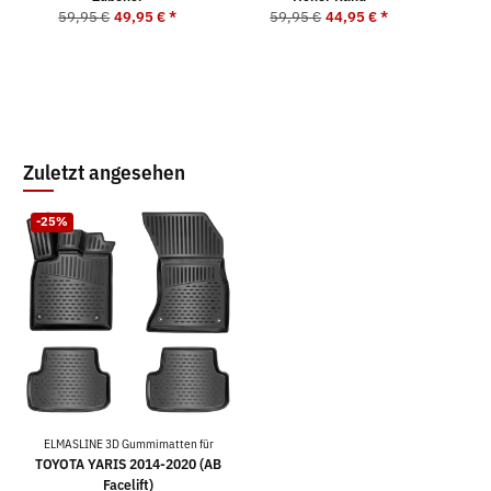
59,95 €
49,95 €
*
59,95 €
44,95 €
*
5
Zuletzt angesehen
-25%
ELMASLINE 3D Gummimatten für
TOYOTA YARIS 2014-2020 (AB
Facelift)