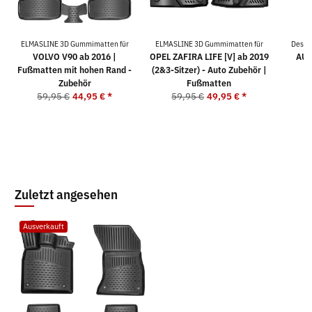
ELMASLINE 3D Gummimatten für
ELMASLINE 3D Gummimatten für
Desig
VOLVO V90 ab 2016 |
OPEL ZAFIRA LIFE [V] ab 2019
AUD
Fußmatten mit hohen Rand -
(2&3-Sitzer) - Auto Zubehör |
5
Zubehör
Fußmatten
59,95 €
44,95 €
*
59,95 €
49,95 €
*
Zuletzt angesehen
Ausverkauft