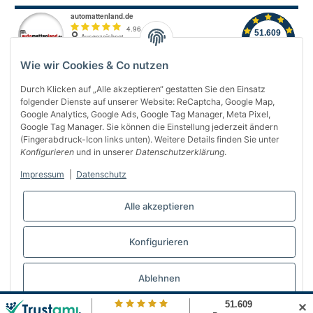
Wie wir Cookies & Co nutzen
Durch Klicken auf „Alle akzeptieren“ gestatten Sie den Einsatz
folgender Dienste auf unserer Website: ReCaptcha, Google Map,
Über uns
Google Analytics, Google Ads, Google Tag Manager, Meta Pixel,
Google Tag Manager. Sie können die Einstellung jederzeit ändern
(Fingerabdruck-Icon links unten). Weitere Details finden Sie unter
Informationen
Konfigurieren
und in unserer
Datenschutzerklärung
.
Gesetzliches
Impressum
|
Datenschutz
Bequem bezahlen
Alle akzeptieren
Konfigurieren
Vertrag widerrufen
Ablehnen
✕
© Automattenland
* Alle Preise inkl. gesetzlicher USt., inkl.
Versand