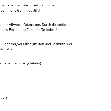
chsneutral. Gleichzeitig sind die
ie sehr hohe Gummiqualität.
zeit - Allwetterfußmatten. Durch die schicke
enk. Ein ideales Zubehör für jedes Auto!
uverlässig vor Flüssigkeiten und Schmutz. Der
Fußmatten.
chsneutral & recyclefähig.
tzer)