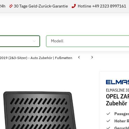
 24h
30 Tage Geld-Zurück-Garantie
Hotline +49 2323 8997161
Bitte auswählen
019 (2&3-Sitzer) - Auto Zubehör | Fußmatten
ELMASLINE 3
OPEL ZAF
Zubehör 
Passge
Hoher 
Geruch