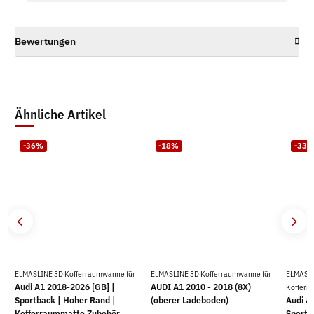
Bewertungen
Ähnliche Artikel
-36%
-18%
-33
ELMASLINE 3D Kofferraumwanne für
ELMASLINE 3D Kofferraumwanne für
ELMASL
Audi A1 2018-2026 [GB] |
AUDI A1 2010 - 2018 (8X)
Kofferr
Sportback | Hoher Rand |
(oberer Ladeboden)
Audi A
Kofferraummatte Zubehör
Sportb