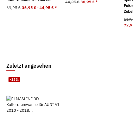
44,95 €
36,95 €
*
Fußma
69,95 €
36,95 € -
44,95 €
*
Zubeh
119,9
72,95 
Zuletzt angesehen
-18%