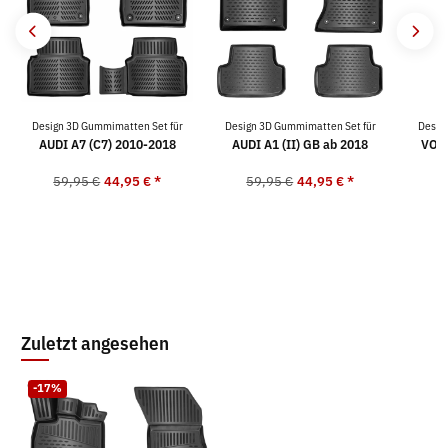
Design 3D Gummimatten Set für
Design 3D Gummimatten Set für
Desig
AUDI A7 (C7) 2010-2018
AUDI A1 (II) GB ab 2018
VOLV
59,95 €
44,95 €
*
59,95 €
44,95 €
*
5
Zuletzt angesehen
-17%