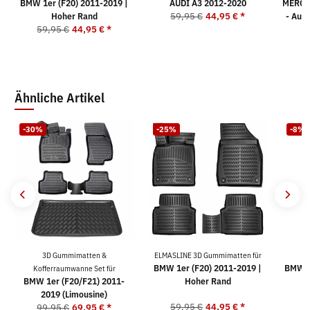
BMW 1er (F20) 2011-2019 |
AUDI A3 2012-2020
MERCED
Hoher Rand
59,95 €
44,95 €
*
- Aut
59,95 €
44,95 €
*
5
Ähnliche Artikel
-30%
-25%
-8%
3D Gummimatten &
ELMASLINE 3D Gummimatten für
Te
BMW 1er (F20) 2011-2019 |
BMW 1
Kofferraumwanne Set für
BMW 1er (F20/F21) 2011-
Hoher Rand
2019 (Limousine)
59,95 €
44,95 €
*
3
99,95 €
69,95 €
*