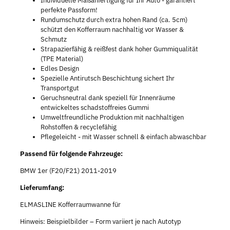
Individuelle Maßanfertigung für Ihr Auto - garantiert
perfekte Passform!
Rundumschutz durch extra hohen Rand (ca. 5cm)
schützt den Kofferraum nachhaltig vor Wasser &
Schmutz
Strapazierfähig & reißfest dank hoher Gummiqualität
(TPE Material)
Edles Design
Spezielle Antirutsch Beschichtung sichert Ihr
Transportgut
Geruchsneutral dank speziell für Innenräume
entwickeltes schadstoffreies Gummi
Umweltfreundliche Produktion mit nachhaltigen
Rohstoffen & recyclefähig
Pflegeleicht - mit Wasser schnell & einfach abwaschbar
Passend für folgende Fahrzeuge:
BMW 1er (F20/F21) 2011-2019
Lieferumfang:
ELMASLINE Kofferraumwanne für
Hinweis: Beispielbilder – Form variiert je nach Autotyp