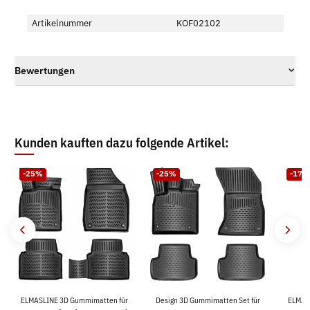
Artikelnummer
KOF02102
Bewertungen
Kunden kauften dazu folgende Artikel:
-25%
-25%
-17%
ELMASLINE 3D Gummimatten für
Design 3D Gummimatten Set für
ELMAS