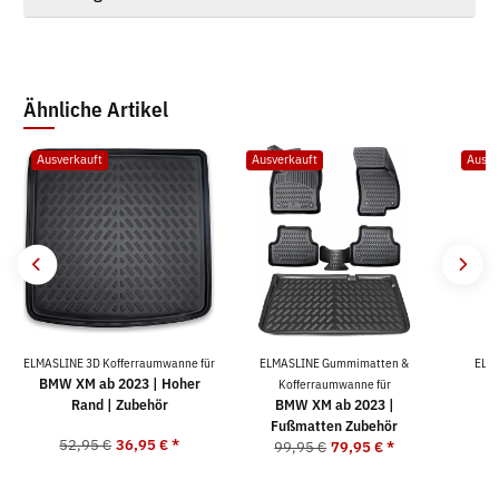
Ähnliche Artikel
Ausverkauft
Ausverkauft
Ausve
ELMASLINE 3D Kofferraumwanne für
ELMASLINE Gummimatten &
ELM
BMW XM ab 2023 | Hoher
Kofferraumwanne für
K
Rand | Zubehör
BMW XM ab 2023 |
B
Fußmatten Zubehör
F
52,95 €
36,95 €
*
99,95 €
79,95 €
*
9