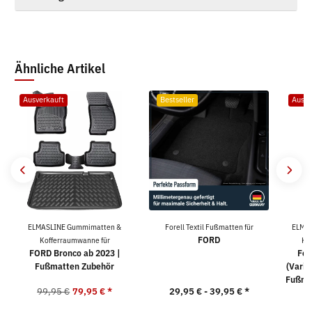
Ähnliche Artikel
Ausverkauft
Bestseller
Ausve
ELMASLINE Gummimatten &
Forell Textil Fußmatten für
ELMAS
FORD
Kofferraumwanne für
Ko
FORD Bronco ab 2023 |
For
Fußmatten Zubehör
(Varia
Fußma
99,95 €
79,95 €
*
29,95 € -
39,95 €
*