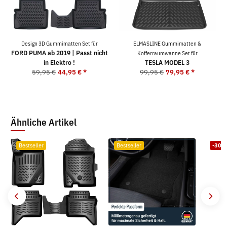
Design 3D Gummimatten Set für
ELMASLINE Gummimatten &
FORD PUMA ab 2019 | Passt nicht
Kofferraumwanne Set für
in Elektro !
TESLA MODEL 3
59,95 €
44,95 €
*
99,95 €
79,95 €
*
Ähnliche Artikel
Bestseller
Bestseller
-30%