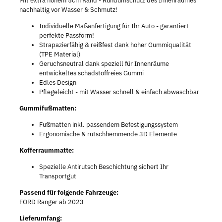
Mit extra hohem 5cm Rand - Rundumschutz des Innenraumes
nachhaltig vor Wasser & Schmutz!
Individuelle Maßanfertigung für Ihr Auto - garantiert
perfekte Passform!
Strapazierfähig & reißfest dank hoher Gummiqualität
(TPE Material)
Geruchsneutral dank speziell für Innenräume
entwickeltes schadstoffreies Gummi
Edles Design
Pflegeleicht - mit Wasser schnell & einfach abwaschbar
Gummifußmatten:
Fußmatten inkl. passendem Befestigungssystem
Ergonomische & rutschhemmende 3D Elemente
Kofferraummatte:
Spezielle Antirutsch Beschichtung sichert Ihr
Transportgut
Passend für folgende Fahrzeuge:
FORD Ranger ab 2023
Lieferumfang: