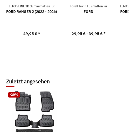
ELMASLINE 3D Gummimatten für
Forell Textil Fußmatten für
ELMASLI
FORD RANGER 2 (2022 - 2026)
FORD
FORD R
49,95 €
*
29,95 € -
39,95 €
*
5
Zuletzt angesehen
-20%