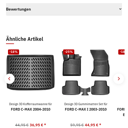
Bewertungen
Ähnliche Artikel
-18%
-25%
-18%
Design 3D Kofferraumwanne für
Design 3D Gummimatten Set für
K
FORD C-MAX 2004-2010
FORD C-MAX I 2003-2010
FORD C
Ex
44,95 €
36,95 €
*
59,95 €
44,95 €
*
4