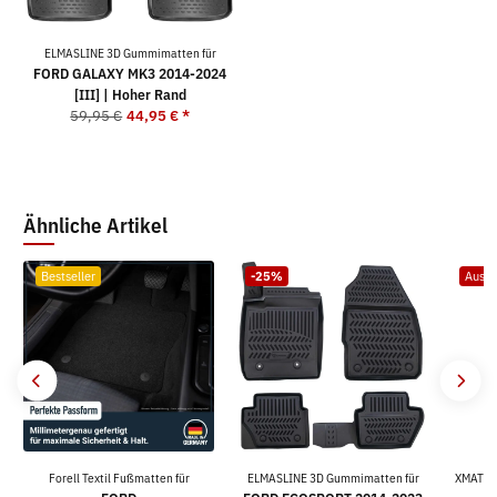
ELMASLINE 3D Gummimatten für
FORD GALAXY MK3 2014-2024
[III] | Hoher Rand
59,95 €
44,95 €
*
Ähnliche Artikel
Bestseller
-25%
Ausve
Forell Textil Fußmatten für
ELMASLINE 3D Gummimatten für
XMATS 