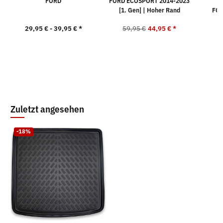
FORD
FORD ECOSPORT 2014-2023
[1. Gen] | Hoher Rand
FOR
29,95 € -
39,95 €
*
59,95 €
44,95 €
*
9
Zuletzt angesehen
-18%