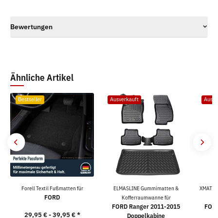
Bewertungen
Ähnliche Artikel
Bestseller
Ausverkauft
Ausve
Forell Textil Fußmatten für
ELMASLINE Gummimatten &
XMATS 
FORD
Kofferraumwanne für
FORD Ranger 2011-2015
FORD
29,95 € -
39,95 €
*
Doppelkabine