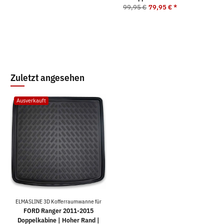
99,95 €
79,95 €
*
9
Zuletzt angesehen
Ausverkauft
ELMASLINE 3D Kofferraumwanne für
FORD Ranger 2011-2015
Doppelkabine | Hoher Rand |