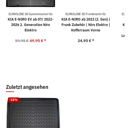
ELMASLINE 3D Gummimatten für
ELMASLINE 3D Frunkmatte für
ELM
KIA E-NIRO EV ab 07/ 2022-
KIA E-NIRO ab 2022 (2. Gen) |
K
2026 2. Generation Niro
Frunk Zubehör | Niro Elektro |
KIA
Elektro
Kofferraum Vorne
G
Lad
59,95 €
49,95 €
*
24,95 €
*
9
Zuletzt angesehen
-18%