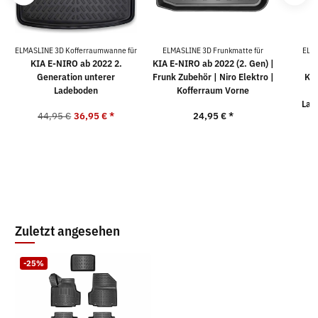
ELMASLINE 3D Kofferraumwanne für
ELMASLINE 3D Frunkmatte für
ELM
KIA E-NIRO ab 2022 2.
KIA E-NIRO ab 2022 (2. Gen) |
K
Generation unterer
Frunk Zubehör | Niro Elektro |
KIA
Ladeboden
Kofferraum Vorne
G
Lad
44,95 €
36,95 €
*
24,95 €
*
9
Zuletzt angesehen
-25%