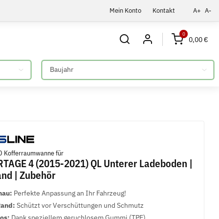
Mein Konto
Kontakt
A+
A-
0
0,00 €
Bitte auswählen
 Kofferraumwanne für
TAGE 4 (2015-2021) QL Unterer Ladeboden |
nd | Zubehör
nau:
Perfekte Anpassung an Ihr Fahrzeug!
Rand:
Schützt vor Verschüttungen und Schmutz
los:
Dank speziellem geruchlosem Gummi (TPE)