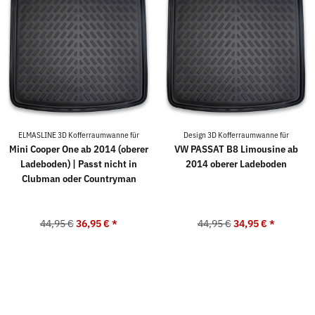
ELMASLINE 3D Kofferraumwanne für
Design 3D Kofferraumwanne für
Mini Cooper One ab 2014 (oberer
VW PASSAT B8 Limousine ab
Ladeboden) | Passt nicht in
2014 oberer Ladeboden
Clubman oder Countryman
44,95 €
36,95 €
*
44,95 €
34,95 €
*