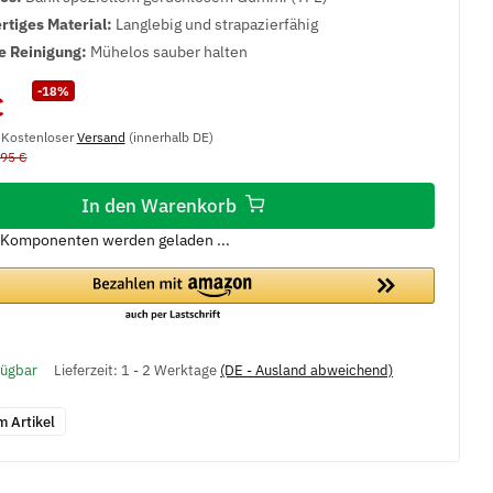
tiges Material:
Langlebig und strapazierfähig
e Reinigung:
Mühelos sauber halten
-18%
€
, Kostenloser
Versand
(innerhalb DE)
,95 €
In den Warenkorb
Komponenten werden geladen ...
fügbar
Lieferzeit:
1 - 2 Werktage
(DE - Ausland abweichend)
m Artikel