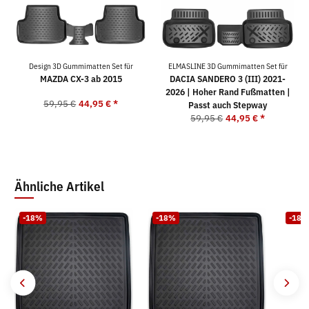
Design 3D Gummimatten Set für
ELMASLINE 3D Gummimatten Set für
MAZDA CX-3 ab 2015
DACIA SANDERO 3 (III) 2021-
2026 | Hoher Rand Fußmatten |
59,95 €
44,95 €
*
Passt auch Stepway
59,95 €
44,95 €
*
Ähnliche Artikel
-18%
-18%
-18%