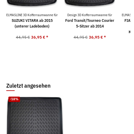
ELMASLINE 3D Kofferraumwanne für
Design 3D Kofferraumwanne für
ELMASLI
SUZUKI VITARA ab 2015
Ford Transit/Tourneo Courier
FIAT 
(unterer Ladeboden)
5-Sitzer ab 2014
Ko
44,95 €
36,95 €
*
44,95 €
36,95 €
*
4
Zuletzt angesehen
-18%