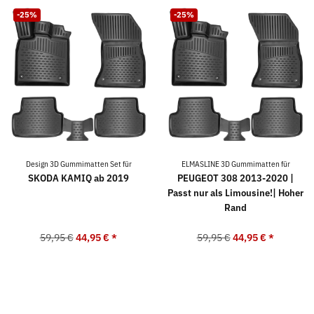
-25%
-25%
Design 3D Gummimatten Set für
ELMASLINE 3D Gummimatten für
SKODA KAMIQ ab 2019
PEUGEOT 308 2013-2020 |
Passt nur als Limousine!| Hoher
Rand
59,95 €
44,95 €
*
59,95 €
44,95 €
*