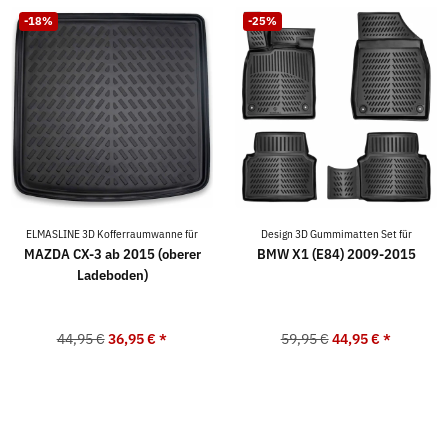
-18%
-25%
ELMASLINE 3D Kofferraumwanne für
Design 3D Gummimatten Set für
MAZDA CX-3 ab 2015 (oberer
BMW X1 (E84) 2009-2015
Ladeboden)
44,95 €
36,95 €
*
59,95 €
44,95 €
*