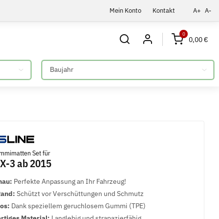
Mein Konto
Kontakt
A+
A-
0
0,00 €
Bitte auswählen
mmimatten Set für
X-3 ab 2015
nau:
Perfekte Anpassung an Ihr Fahrzeug!
Rand:
Schützt vor Verschüttungen und Schmutz
los:
Dank speziellem geruchlosem Gummi (TPE)
tiges Material:
Langlebig und strapazierfähig