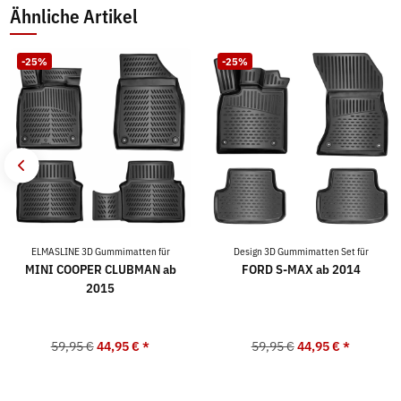
Ähnliche Artikel
-25%
-25%
ELMASLINE 3D Gummimatten für
Design 3D Gummimatten Set für
MINI COOPER CLUBMAN ab
FORD S-MAX ab 2014
2015
59,95 €
44,95 €
*
59,95 €
44,95 €
*