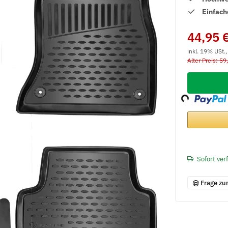
Einfach
44,95 
inkl. 19% USt.
Alter Preis: 59
Loading...
Sofort ver
Frage zu