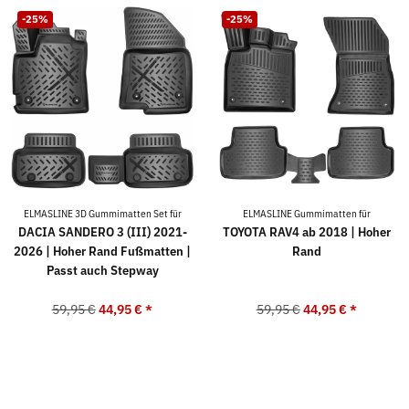
-25%
-25%
ELMASLINE 3D Gummimatten Set für
ELMASLINE Gummimatten für
DACIA SANDERO 3 (III) 2021-
TOYOTA RAV4 ab 2018 | Hoher
2026 | Hoher Rand Fußmatten |
Rand
Passt auch Stepway
59,95 €
44,95 €
*
59,95 €
44,95 €
*