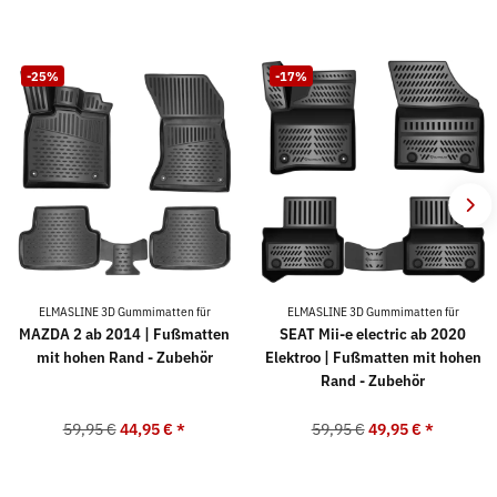
-25%
-17%
ELMASLINE 3D Gummimatten für
ELMASLINE 3D Gummimatten für
MAZDA 2 ab 2014 | Fußmatten
SEAT Mii-e electric ab 2020
mit hohen Rand - Zubehör
Elektroo | Fußmatten mit hohen
Rand - Zubehör
59,95 €
44,95 €
*
59,95 €
49,95 €
*