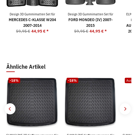
Design 3D Gummimatten Set für
Design 3D Gummimatten Set für
ELMAS
MERCEDES C-KLASSE W204
FORD MONDEO (IV) 2007-
Ko
2007-2014
2015
AUDI
59,95 €
44,95 €
*
59,95 €
44,95 €
*
200
9
Ähnliche Artikel
-18%
-18%
Ausve