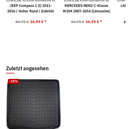
ELMASLINE 3D Kofferraumwanne für
ELMASLINE Kofferraumwanne für
ELMASLI
JEEP Compass 1 (I) 2011-
MERCEDES-BENZ C-Klasse
LAND
2016 | Hoher Rand | Zubehör
W204 2007-2014 (Limousine)
44,95 €
36,95 €
*
44,95 €
36,95 €
*
Ko
4
Zuletzt angesehen
-18%