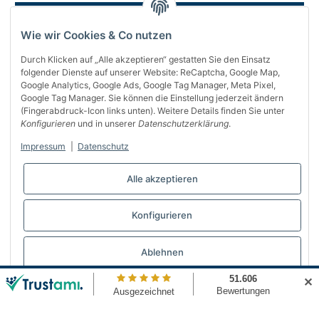
Wie wir Cookies & Co nutzen
Durch Klicken auf „Alle akzeptieren“ gestatten Sie den Einsatz
folgender Dienste auf unserer Website: ReCaptcha, Google Map,
Google Analytics, Google Ads, Google Tag Manager, Meta Pixel,
Google Tag Manager. Sie können die Einstellung jederzeit ändern
(Fingerabdruck-Icon links unten). Weitere Details finden Sie unter
Über uns
Konfigurieren
und in unserer
Datenschutzerklärung
.
Informationen
Impressum
|
Datenschutz
Gesetzliches
Alle akzeptieren
Bequem bezahlen
Konfigurieren
Vertrag widerrufen
Ablehnen
✕
© Automattenland
* Alle Preise inkl. gesetzlicher USt., inkl.
Versand