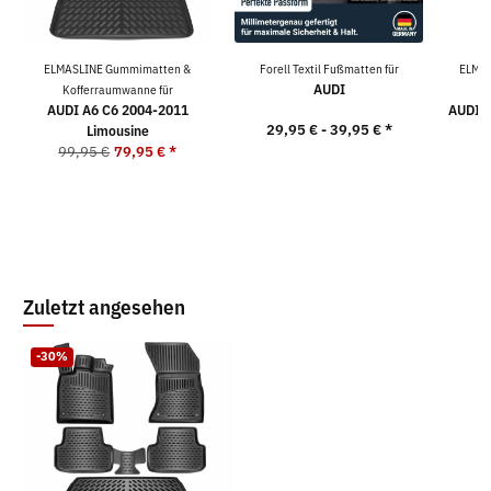
ELMASLINE Gummimatten &
Forell Textil Fußmatten für
ELMAS
AUDI
Kofferraumwanne für
K
AUDI A6 C6 2004-2011
AUDI A
29,95 € -
39,95 €
*
Limousine
9
99,95 €
79,95 €
*
Zuletzt angesehen
-30%