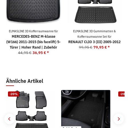
ELMASLINE 3D Kofferraumwanne für
ELMASLINE 3D Gummimatten &
MERCEDES-BENZ M-klasse
Kofferraumwanne Set für
(W166) 2011-2015 (bis facelift) 5-
RENAULT CLIO 3 (III) 2005-2012
Türer | Hoher Rand | Zubehör
99,95 €
79,95 €
*
44,95 €
36,95 €
*
Ähnliche Artikel
-20%
-20%