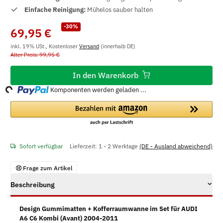
Einfache Reinigung:
Mühelos sauber halten
-30%
69,95 €
inkl. 19% USt., Kostenloser
Versand
(innerhalb DE)
Alter Preis: 99,95 €
In den Warenkorb
ng...
Komponenten werden geladen ...
Sofort verfügbar
Lieferzeit:
1 - 2 Werktage
(DE - Ausland abweichend)
Frage zum Artikel
Beschreibung
Design Gummimatten + Kofferraumwanne im Set für AUDI
A6 C6 Kombi (Avant) 2004-2011