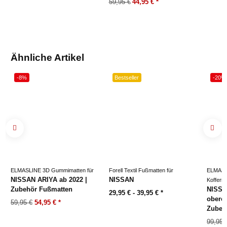
59,95 €
44,95 €
*
Ähnliche Artikel
-8%
Bestseller
-20%
ELMASLINE 3D Gummimatten für
Forell Textil Fußmatten für
ELMASL
NISSAN ARIYA ab 2022 |
NISSAN
Kofferr
Zubehör Fußmatten
NISSA
29,95 € -
39,95 €
*
obere
59,95 €
54,95 €
*
Zubeh
99,95 