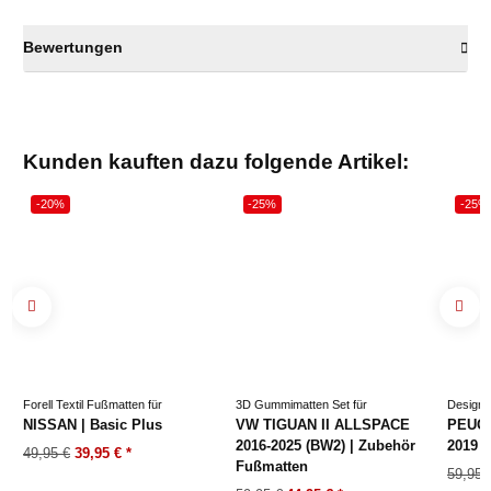
Bewertungen
Kunden kauften dazu folgende Artikel:
-20%
-25%
-25%
Forell Textil Fußmatten für
3D Gummimatten Set für
Design 
NISSAN | Basic Plus
VW TIGUAN II ALLSPACE
PEUGE
2016-2025 (BW2) | Zubehör
2019
49,95 €
39,95 €
*
Fußmatten
59,95 