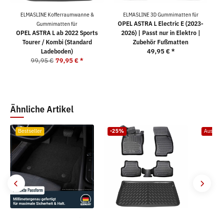
ELMASLINE Kofferraumwanne &
ELMASLINE 3D Gummimatten für
OPEL ASTRA L Electric E (2023-
Gummimatten für
OPEL ASTRA L ab 2022 Sports
2026) | Passt nur in Elektro |
Tourer / Kombi (Standard
Zubehör Fußmatten
Ladeboden)
49,95 €
*
99,95 €
79,95 €
*
Ähnliche Artikel
Bestseller
-25%
Ausve