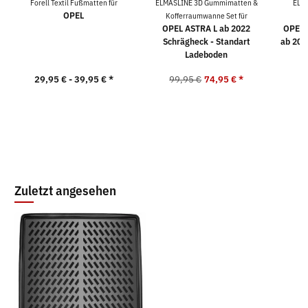
Forell Textil Fußmatten für
ELMASLINE 3D Gummimatten &
ELM
OPEL
Kofferraumwanne Set für
K
OPEL ASTRA L ab 2022
OPEL A
Schrägheck - Standart
ab 202
Ladeboden
29,95 € -
39,95 €
*
99,95 €
74,95 €
*
9
Zuletzt angesehen