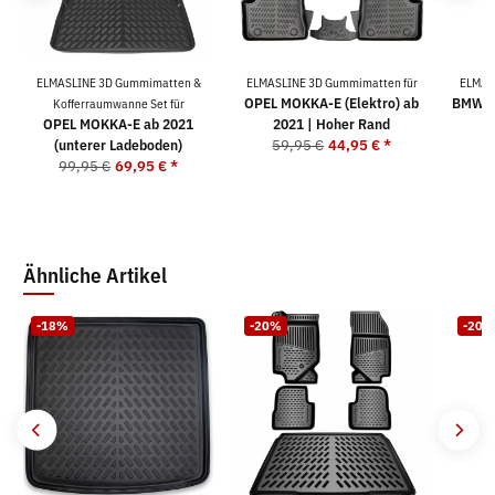
ELMASLINE 3D Gummimatten &
ELMASLINE 3D Gummimatten für
ELMAS
OPEL MOKKA-E (Elektro) ab
BMW 5e
Kofferraumwanne Set für
OPEL MOKKA-E ab 2021
2021 | Hoher Rand
(unterer Ladeboden)
59,95 €
44,95 €
*
5
99,95 €
69,95 €
*
Ähnliche Artikel
-18%
-20%
-20%