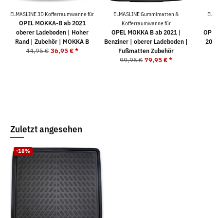
ELMASLINE 3D Kofferraumwanne für
ELMASLINE Gummimatten &
ELM
OPEL MOKKA-B ab 2021
Kofferraumwanne für
K
oberer Ladeboden | Hoher
OPEL MOKKA B ab 2021 |
OPEL
Rand | Zubehör | MOKKA B
Benziner | oberer Ladeboden |
2021
44,95 €
36,95 €
*
Fußmatten Zubehör
F
99,95 €
79,95 €
*
9
Zuletzt angesehen
-18%