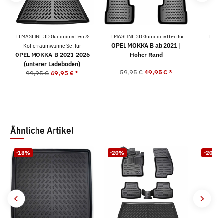
ELMASLINE 3D Gummimatten &
ELMASLINE 3D Gummimatten für
For
OPEL MOKKA B ab 2021 |
Kofferraumwanne Set für
OPEL MOKKA-B 2021-2026
Hoher Rand
(unterer Ladeboden)
59,95 €
49,95 €
*
3
99,95 €
69,95 €
*
Ähnliche Artikel
-18%
-20%
-20%