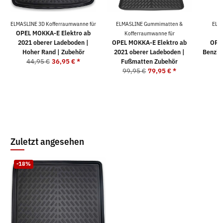
ELMASLINE 3D Kofferraumwanne für
ELMASLINE Gummimatten &
ELM
OPEL MOKKA-E Elektro ab
Kofferraumwanne für
K
2021 oberer Ladeboden |
OPEL MOKKA-E Elektro ab
OPEL
Hoher Rand | Zubehör
2021 oberer Ladeboden |
Benzin
44,95 €
36,95 €
*
Fußmatten Zubehör
F
99,95 €
79,95 €
*
9
Zuletzt angesehen
-18%