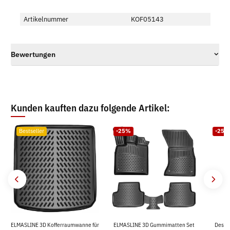
Artikelnummer
KOF05143
Bewertungen
Kunden kauften dazu folgende Artikel:
Bestseller
-25%
-25%
ELMASLINE 3D Kofferraumwanne für
ELMASLINE 3D Gummimatten Set
Desig