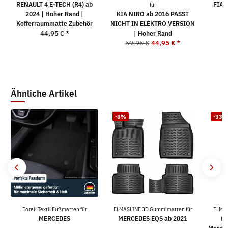
RENAULT 4 E-TECH (R4) ab
FIAT
für
2024 | Hoher Rand |
KIA NIRO ab 2016 PASST
Kofferraummatte Zubehör
NICHT IN ELEKTRO VERSION
5
44,95 €
*
| Hoher Rand
59,95 €
44,95 €
*
Ähnliche Artikel
-8%
-33%
Forell Textil Fußmatten für
ELMASLINE 3D Gummimatten für
ELMAS
MERCEDES
MERCEDES EQS ab 2021
Ko