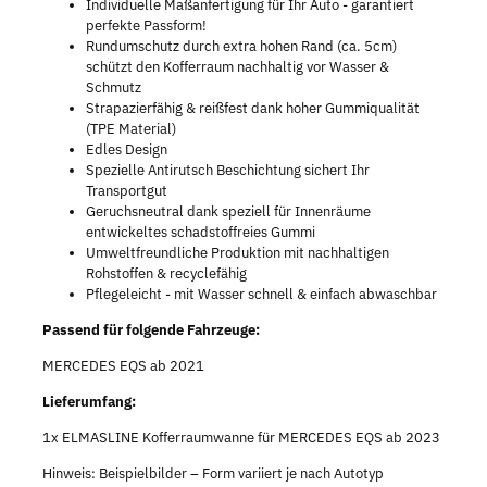
Individuelle Maßanfertigung für Ihr Auto - garantiert
perfekte Passform!
Rundumschutz durch extra hohen Rand (ca. 5cm)
schützt den Kofferraum nachhaltig vor Wasser &
Schmutz
Strapazierfähig & reißfest dank hoher Gummiqualität
(TPE Material)
Edles Design
Spezielle Antirutsch Beschichtung sichert Ihr
Transportgut
Geruchsneutral dank speziell für Innenräume
entwickeltes schadstoffreies Gummi
Umweltfreundliche Produktion mit nachhaltigen
Rohstoffen & recyclefähig
Pflegeleicht - mit Wasser schnell & einfach abwaschbar
Passend für folgende Fahrzeuge:
MERCEDES EQS ab 2021
Lieferumfang:
1x ELMASLINE Kofferraumwanne für MERCEDES EQS ab 2023
Hinweis: Beispielbilder – Form variiert je nach Autotyp