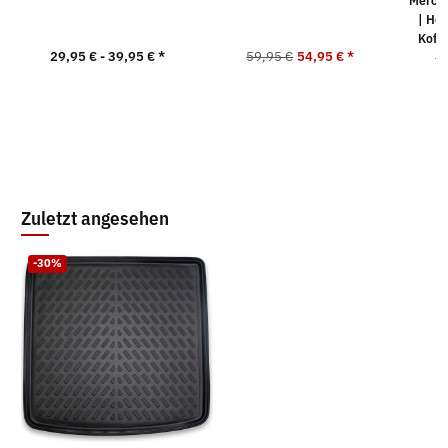
Merced
| Ho
Koff
29,95 € -
39,95 €
*
59,95 €
54,95 €
*
1
Zuletzt angesehen
-30%