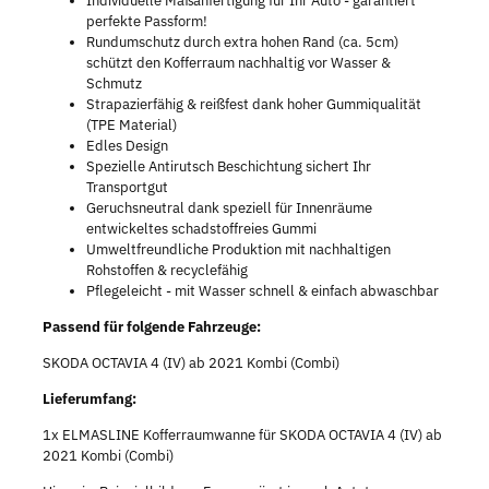
Individuelle Maßanfertigung für Ihr Auto - garantiert
perfekte Passform!
Rundumschutz durch extra hohen Rand (ca. 5cm)
schützt den Kofferraum nachhaltig vor Wasser &
Schmutz
Strapazierfähig & reißfest dank hoher Gummiqualität
(TPE Material)
Edles Design
Spezielle Antirutsch Beschichtung sichert Ihr
Transportgut
Geruchsneutral dank speziell für Innenräume
entwickeltes schadstoffreies Gummi
Umweltfreundliche Produktion mit nachhaltigen
Rohstoffen & recyclefähig
Pflegeleicht - mit Wasser schnell & einfach abwaschbar
Passend für folgende Fahrzeuge:
SKODA OCTAVIA 4 (IV) ab 2021 Kombi (Combi)
Lieferumfang:
1x ELMASLINE Kofferraumwanne für SKODA OCTAVIA 4 (IV) ab
2021 Kombi (Combi)