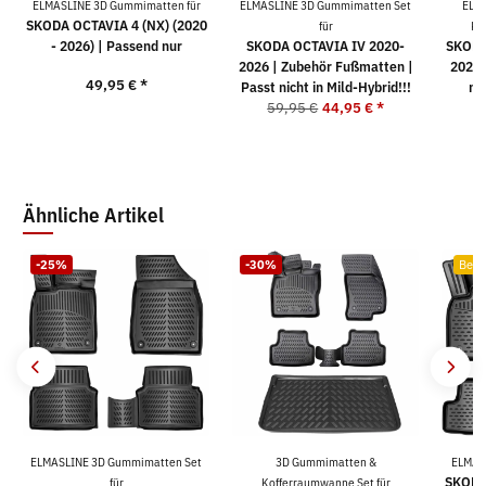
ELMASLINE 3D Gummimatten für
ELMASLINE 3D Gummimatten Set
ELM
SKODA OCTAVIA 4 (NX) (2020
für
Ko
- 2026) | Passend nur
SKODA OCTAVIA IV 2020-
SKODA
2026 | Zubehör Fußmatten |
2026 
49,95 €
*
Passt nicht in Mild-Hybrid!!!
nic
59,95 €
44,95 €
*
9
Ähnliche Artikel
-25%
-30%
Bests
ELMASLINE 3D Gummimatten Set
3D Gummimatten &
ELMAS
SKODA
für
Kofferraumwanne Set für