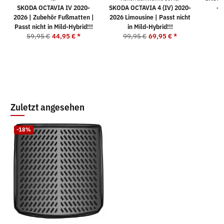
SKODA OCTAVIA IV 2020-
SKODA OCTAVIA 4 (IV) 2020-
- 
2026 | Zubehör Fußmatten |
2026 Limousine | Passt nicht
Passt nicht in Mild-Hybrid!!!
in Mild-Hybrid!!!
59,95 €
44,95 €
*
99,95 €
69,95 €
*
Zuletzt angesehen
-18%