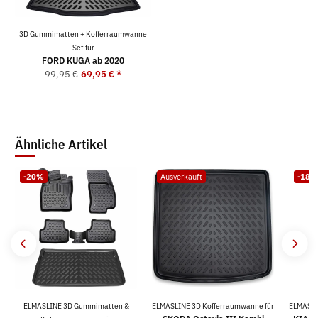
3D Gummimatten + Kofferraumwanne
Set für
FORD KUGA ab 2020
99,95 €
69,95 €
*
Ähnliche Artikel
-20%
Ausverkauft
-18%
ELMASLINE 3D Gummimatten &
ELMASLINE 3D Kofferraumwanne für
ELMASLI