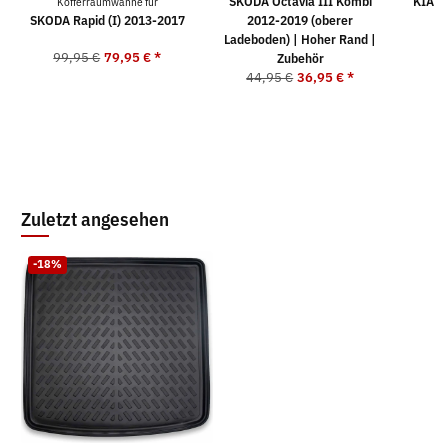
SKODA Octavia III Kombi
KIA S
Kofferraumwanne für
SKODA Rapid (I) 2013-2017
2012-2019 (oberer
Ladeboden) | Hoher Rand |
99,95 €
79,95 €
*
4
Zubehör
44,95 €
36,95 €
*
Zuletzt angesehen
-18%