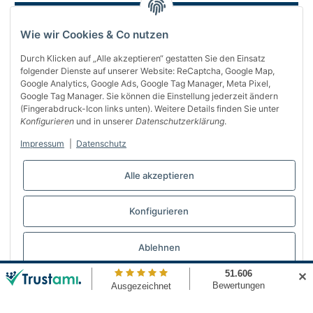
Wie wir Cookies & Co nutzen
Durch Klicken auf „Alle akzeptieren“ gestatten Sie den Einsatz
folgender Dienste auf unserer Website: ReCaptcha, Google Map,
Google Analytics, Google Ads, Google Tag Manager, Meta Pixel,
Google Tag Manager. Sie können die Einstellung jederzeit ändern
(Fingerabdruck-Icon links unten). Weitere Details finden Sie unter
Über uns
Konfigurieren
und in unserer
Datenschutzerklärung
.
Informationen
Impressum
|
Datenschutz
Gesetzliches
Alle akzeptieren
Bequem bezahlen
Konfigurieren
Vertrag widerrufen
Ablehnen
✕
© Automattenland
* Alle Preise inkl. gesetzlicher USt., inkl.
Versand