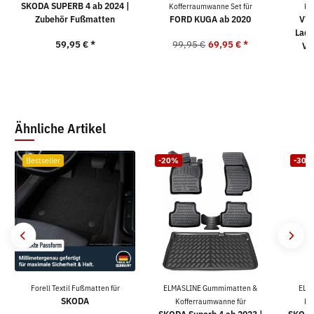
SKODA SUPERB 4 ab 2024 |
Kofferraumwanne Set für
Ko
Zubehör Fußmatten
FORD KUGA ab 2020
VW 
Lade
59,95 €
*
99,95 €
69,95 €
*
Va
9
Ähnliche Artikel
Bestseller
-20%
-30%
Forell Textil Fußmatten für
ELMASLINE Gummimatten &
ELM
SKODA
Kofferraumwanne für
Ko