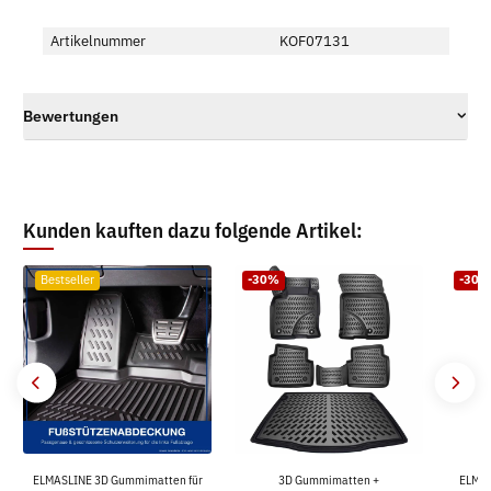
Artikelnummer
KOF07131
Bewertungen
Kunden kauften dazu folgende Artikel:
Bestseller
-30%
-30%
ELMASLINE 3D Gummimatten für
3D Gummimatten +
ELMAS