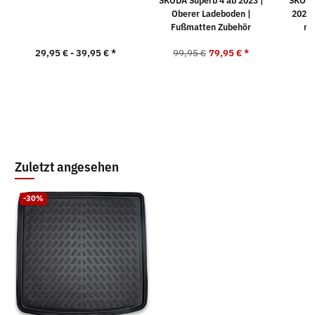
SKODA Superb 4 ab 2023 |
SKODA
Oberer Ladeboden |
2026 
Fußmatten Zubehör
nic
29,95 € -
39,95 €
*
99,95 €
79,95 €
*
9
Zuletzt angesehen
-30%