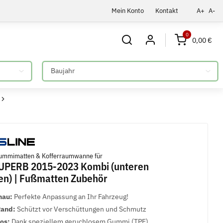
Mein Konto
Kontakt
A+
A-
0
0,00 €
Bitte auswählen
mmimatten & Kofferraumwanne für
UPERB 2015-2023 Kombi (unteren
n) | Fußmatten Zubehör
nau:
Perfekte Anpassung an Ihr Fahrzeug!
Rand:
Schützt vor Verschüttungen und Schmutz
los:
Dank speziellem geruchlosem Gummi (TPE)