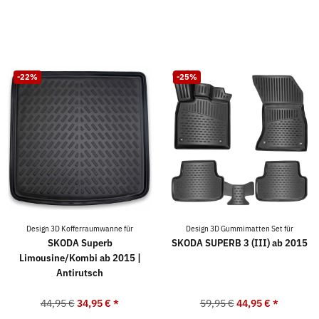
-22%
-25%
Design 3D Kofferraumwanne für
Design 3D Gummimatten Set für
SKODA Superb
SKODA SUPERB 3 (III) ab 2015
Limousine/Kombi ab 2015 |
Antirutsch
44,95 €
34,95 €
*
59,95 €
44,95 €
*