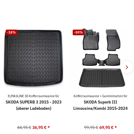
-18%
-30%
ELMASLINE 3D Kofferraumwanne für
Kofferraumwanne + Gummimatten für
SKODA SUPERB 3 2015 - 2023
SKODA Superb III
(oberer Ladeboden)
Limousine/Kombi 2015-2024
44,95 €
36,95 €
*
99,95 €
69,95 €
*