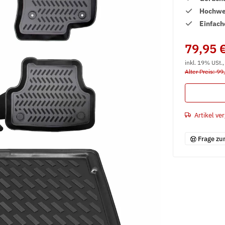
Hochwer
Einfach
79,95 
inkl. 19% USt.
Alter Preis: 99
Artikel ver
Frage zu