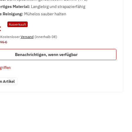
tiges Material:
Langlebig und strapazierfähig
e Reinigung:
Mühelos sauber halten
Ausverkauft
€
, Kostenloser
Versand
(innerhalb DE)
,95 €
Benachrichtigen, wenn verfügbar
griffen
m Artikel