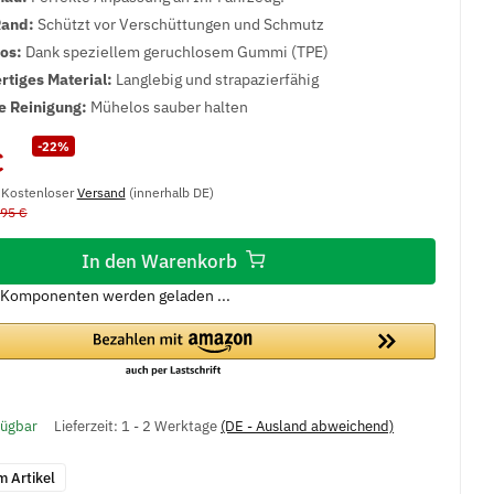
Rand:
Schützt vor Verschüttungen und Schmutz
los:
Dank speziellem geruchlosem Gummi (TPE)
tiges Material:
Langlebig und strapazierfähig
e Reinigung:
Mühelos sauber halten
-22%
€
, Kostenloser
Versand
(innerhalb DE)
,95 €
In den Warenkorb
Komponenten werden geladen ...
fügbar
Lieferzeit:
1 - 2 Werktage
(DE - Ausland abweichend)
m Artikel