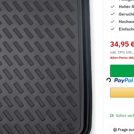
Hoher 
Geruch
Hochwer
Einfach
34,95 
inkl. 19% USt.
Alter Preis: 44
Loading...
Sofort ver
Frage zu