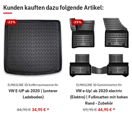
Kunden kauften dazu folgende Artikel:
-22%
-25%
ELMASLINE 3D Kofferraumwanne für
ELMASLINE 3D Gummimatten für
VW E-UP ab 2020 | (unterer
VW e-Up! ab 2020 electric
Ladeboden)
(Elektro) | Fußmatten mit hohen
Rand - Zubehör
44,95 €
34,95 €
*
59,95 €
44,95 €
*