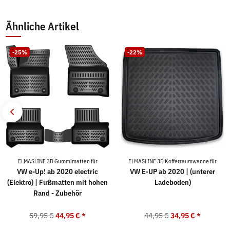
Ähnliche Artikel
-25%
-22%
ELMASLINE 3D Gummimatten für
ELMASLINE 3D Kofferraumwanne für
VW e-Up! ab 2020 electric
VW E-UP ab 2020 | (unterer
(Elektro) | Fußmatten mit hohen
Ladeboden)
Rand - Zubehör
59,95 €
44,95 €
*
44,95 €
34,95 €
*