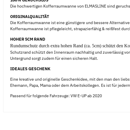
100% GERUCHSLOS
Die hochwertigen Kofferraumwanne von ELMASLINE sind geruchs
ORIGINALQUALITÄT
Die Kofferraumwanne ist eine günstigere und bessere Alternativ
Kofferraumwanne ist pflegeleicht, strapazierfähig & reißfest dur
HOHER 5CM RAND
Rundumschutz durch extra hohen Rand (ca. 5cm) schützt den K
Schutzrand schützt den Innenraum nachhaltig und zuverlässig vor
Untergrund sorgt zudem für einen sicheren Halt.
IDEALES GESCHENK
Eine kreative und originelle Geschenkidee, mit den man den lieb
Ehemann, Papa, Mama oder dem Arbeitskollegen. Es ist für jederma
Passend für folgende Fahrzeuge: VW E-UP ab 2020