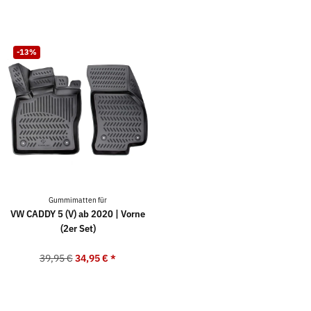
-13%
Gummimatten für
VW CADDY 5 (V) ab 2020 | Vorne
(2er Set)
39,95 €
34,95 €
*