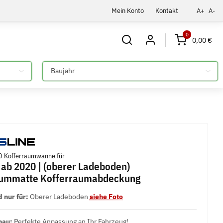
Mein Konto
Kontakt
A+
A-
0
0,00 €
Bitte auswählen
 Kofferraumwanne für
ab 2020 | (oberer Ladeboden)
aummatte Kofferraumabdeckung
 nur für:
Oberer Ladeboden
siehe Foto
nau:
Perfekte Anpassung an Ihr Fahrzeug!