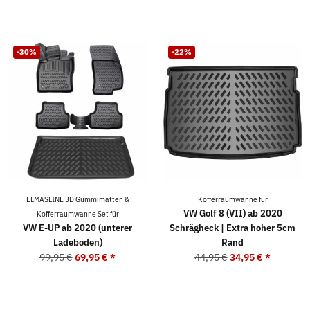
-30%
-22%
ELMASLINE 3D Gummimatten &
Kofferraumwanne für
VW Golf 8 (VII) ab 2020
Kofferraumwanne Set für
VW E-UP ab 2020 (unterer
Schrägheck | Extra hoher 5cm
Ladeboden)
Rand
99,95 €
69,95 €
*
44,95 €
34,95 €
*