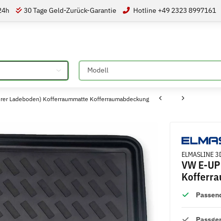
 24h
30 Tage Geld-Zurück-Garantie
Hotline +49 2323 8997161
Bitte auswählen
erer Ladeboden) Kofferraummatte Kofferraumabdeckung
ELMASLINE 3D
VW E-UP 
Kofferr
Passend
Passge