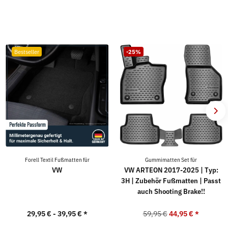
Bestseller
-25%
Forell Textil Fußmatten für
Gummimatten Set für
VW
VW ARTEON 2017-2025 | Typ:
3H | Zubehör Fußmatten | Passt
auch Shooting Brake!!
29,95 € -
39,95 €
*
59,95 €
44,95 €
*