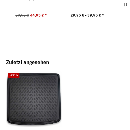
| E
59,95 €
44,95 €
*
29,95 € -
39,95 €
*
4
Zuletzt angesehen
-22%