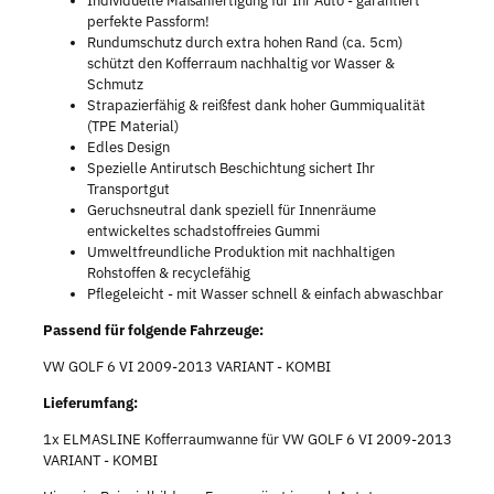
Individuelle Maßanfertigung für Ihr Auto - garantiert
perfekte Passform!
Rundumschutz durch extra hohen Rand (ca. 5cm)
schützt den Kofferraum nachhaltig vor Wasser &
Schmutz
Strapazierfähig & reißfest dank hoher Gummiqualität
(TPE Material)
Edles Design
Spezielle Antirutsch Beschichtung sichert Ihr
Transportgut
Geruchsneutral dank speziell für Innenräume
entwickeltes schadstoffreies Gummi
Umweltfreundliche Produktion mit nachhaltigen
Rohstoffen & recyclefähig
Pflegeleicht - mit Wasser schnell & einfach abwaschbar
Passend für folgende Fahrzeuge:
VW GOLF 6 VI 2009-2013 VARIANT - KOMBI
Lieferumfang:
1x ELMASLINE Kofferraumwanne für VW GOLF 6 VI 2009-2013
VARIANT - KOMBI