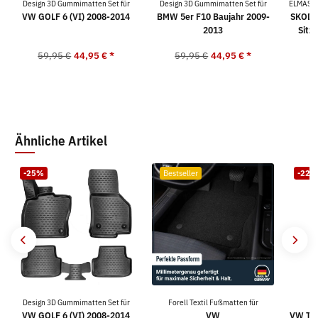
Design 3D Gummimatten Set für
Design 3D Gummimatten Set für
ELMASLI
VW GOLF 6 (VI) 2008-2014
BMW 5er F10 Baujahr 2009-
SKODA
2013
Sitz
59,95 €
44,95 €
*
59,95 €
44,95 €
*
4
Ähnliche Artikel
-25%
Bestseller
-22%
Design 3D Gummimatten Set für
Forell Textil Fußmatten für
K
VW GOLF 6 (VI) 2008-2014
VW
VW TIG