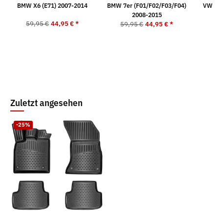
BMW X6 (E71) 2007-2014
BMW 7er (F01/F02/F03/F04)
VW GO
2008-2015
59,95 €
44,95 €
*
5
59,95 €
44,95 €
*
Zuletzt angesehen
-25%