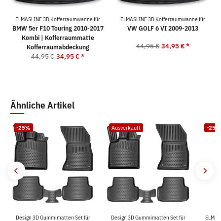
ELMASLINE 3D Kofferraumwanne für
ELMASLINE 3D Kofferraumwanne für
BMW 5er F10 Touring 2010-2017
VW GOLF 6 VI 2009-2013
Kombi | Kofferraummatte
44,95 €
34,95 €
*
Kofferraumabdeckung
44,95 €
34,95 €
*
Ähnliche Artikel
-25%
Ausverkauft
-25%
Design 3D Gummimatten Set für
Design 3D Gummimatten Set für
ELMAS