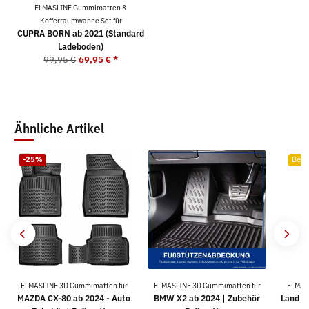
ELMASLINE Gummimatten &
Kofferraumwanne Set für
CUPRA BORN ab 2021 (Standard
Ladeboden)
99,95 €
69,95 €
*
Ähnliche Artikel
-25%
Bests
ELMASLINE 3D Gummimatten für
ELMASLINE 3D Gummimatten für
ELMAS
MAZDA CX-80 ab 2024 - Auto
BMW X2 ab 2024 | Zubehör
Land R