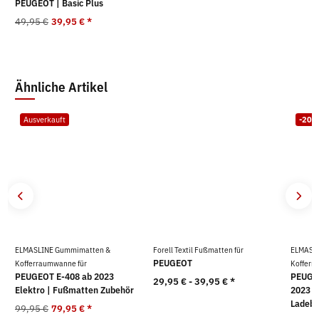
PEUGEOT | Basic Plus
49,95 €
39,95 €
*
Ähnliche Artikel
Ausverkauft
-20
ELMASLINE Gummimatten &
Forell Textil Fußmatten für
ELMASL
PEUGEOT
Kofferraumwanne für
Kofferr
PEUGEOT E-408 ab 2023
PEUGEO
29,95 € -
39,95 €
*
Elektro | Fußmatten Zubehör
2023 (
Ladeb
99,95 €
79,95 €
*