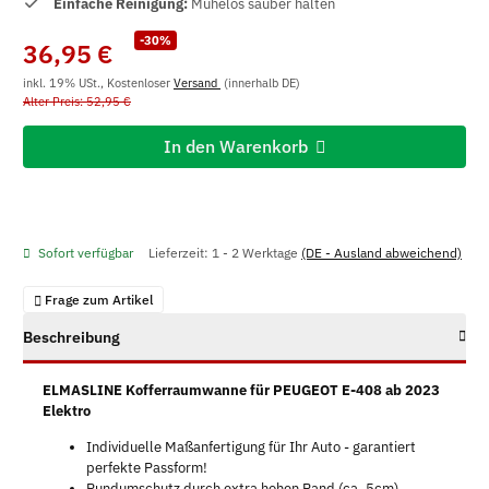
Einfache Reinigung:
Mühelos sauber halten
-30%
36,95 €
inkl. 19% USt., Kostenloser
Versand
(innerhalb DE)
Alter Preis: 52,95 €
In den Warenkorb
Sofort verfügbar
Lieferzeit:
1 - 2 Werktage
(DE - Ausland abweichend)
Frage zum Artikel
Beschreibung
ELMASLINE Kofferraumwanne für PEUGEOT E-408 ab 2023
Elektro
Individuelle Maßanfertigung für Ihr Auto - garantiert
perfekte Passform!
Rundumschutz durch extra hohen Rand (ca. 5cm)