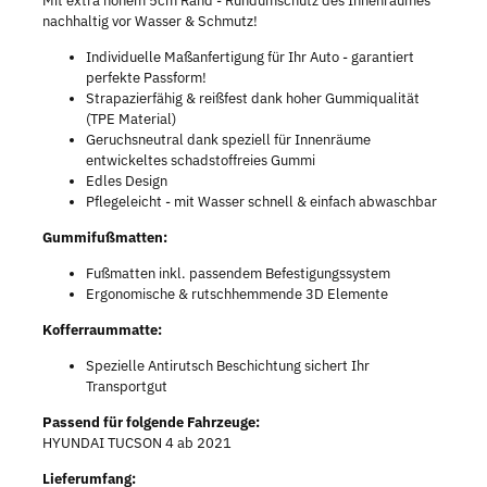
Mit extra hohem 5cm Rand - Rundumschutz des Innenraumes
nachhaltig vor Wasser & Schmutz!
Individuelle Maßanfertigung für Ihr Auto - garantiert
perfekte Passform!
Strapazierfähig & reißfest dank hoher Gummiqualität
(TPE Material)
Geruchsneutral dank speziell für Innenräume
entwickeltes schadstoffreies Gummi
Edles Design
Pflegeleicht - mit Wasser schnell & einfach abwaschbar
Gummifußmatten:
Fußmatten inkl. passendem Befestigungssystem
Ergonomische & rutschhemmende 3D Elemente
Kofferraummatte:
Spezielle Antirutsch Beschichtung sichert Ihr
Transportgut
Passend für folgende Fahrzeuge:
HYUNDAI TUCSON 4 ab 2021
Lieferumfang: