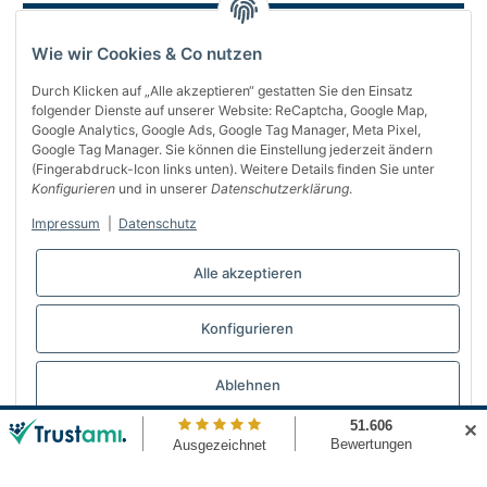
Wie wir Cookies & Co nutzen
Durch Klicken auf „Alle akzeptieren“ gestatten Sie den Einsatz
folgender Dienste auf unserer Website: ReCaptcha, Google Map,
Google Analytics, Google Ads, Google Tag Manager, Meta Pixel,
Google Tag Manager. Sie können die Einstellung jederzeit ändern
(Fingerabdruck-Icon links unten). Weitere Details finden Sie unter
Über uns
Konfigurieren
und in unserer
Datenschutzerklärung
.
Informationen
Impressum
|
Datenschutz
Gesetzliches
Alle akzeptieren
Bequem bezahlen
Konfigurieren
Vertrag widerrufen
Ablehnen
✕
© Automattenland
* Alle Preise inkl. gesetzlicher USt., inkl.
Versand