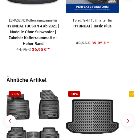
ELMASLINE Kofferraumwanne für
Forell Textil Fußmatten für
D
HYUNDAI TUCSON 4 ab 2021 |
HYUNDAI | Basic Plus
Ko
Modelle Ohne Subwoofer |
FO
Zubehör Kofferraummatte -
49,95 €
39,95 €
*
9
Hoher Rand
44,95 €
36,95 €
*
Ähnliche Artikel
-25%
-18%
Bests