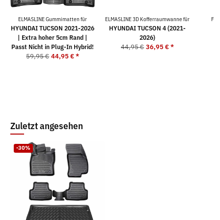
ELMASLINE Gummimatten für
ELMASLINE 3D Kofferraumwanne für
For
HYUNDAI TUCSON 2021-2026
HYUNDAI TUCSON 4 (2021-
| Extra hoher 5cm Rand |
2026)
2
Passt Nicht in Plug-In Hybrid!
44,95 €
36,95 €
*
59,95 €
44,95 €
*
Zuletzt angesehen
-30%