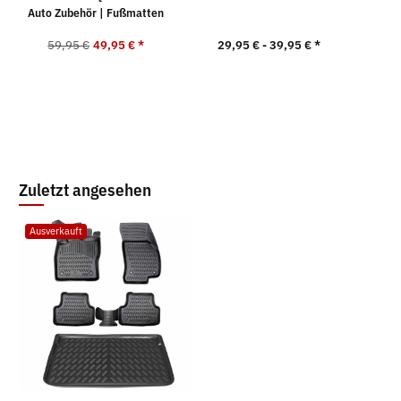
Auto Zubehör | Fußmatten
59,95 €
49,95 €
*
29,95 € -
39,95 €
*
4
Zuletzt angesehen
Ausverkauft