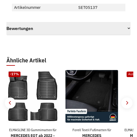
Artikelnummer
SET05137
Bewertungen
Ähnliche Artikel
-17%
Ausve
ELMASLINE 3D Gummimatten für
Forell Textil Fußmatten für
ELMASLI
MERCEDES EQT ab 2022 -
MERCEDES
MER