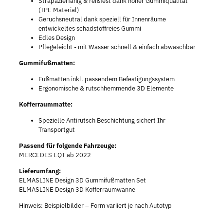
Strapazierfähig & reißfest dank hoher Gummiqualität
(TPE Material)
Geruchsneutral dank speziell für Innenräume
entwickeltes schadstoffreies Gummi
Edles Design
Pflegeleicht - mit Wasser schnell & einfach abwaschbar
Gummifußmatten:
Fußmatten inkl. passendem Befestigungssystem
Ergonomische & rutschhemmende 3D Elemente
Kofferraummatte:
Spezielle Antirutsch Beschichtung sichert Ihr
Transportgut
Passend für folgende Fahrzeuge:
MERCEDES EQT ab 2022
Lieferumfang:
ELMASLINE Design 3D Gummifußmatten Set
ELMASLINE Design 3D Kofferraumwanne
Hinweis: Beispielbilder – Form variiert je nach Autotyp