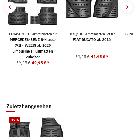
ELMASLINE 3D Gummimatten für
Design 3D Gummimatten Set für
Gummima
MERCEDES-BENZ S-klasse
FIAT DUCATO ab 2016
(VII) (W223) ab 2020
Limousine | Fußmatten
59,95 €
44,95 €
*
Zubehör
59,95 €
49,95 €
*
Zuletzt angesehen
-17%