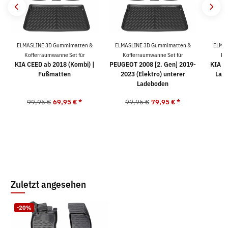
ELMASLINE 3D Gummimatten &
ELMASLINE 3D Gummimatten &
ELMAS
Kofferraumwanne Set für
Kofferraumwanne Set für
Ko
KIA CEED ab 2018 (Kombi) |
PEUGEOT 2008 [2. Gen] 2019-
KIA X
Fußmatten
2023 (Elektro) unterer
Lad
Ladeboden
99,95 €
69,95 €
*
99,95 €
79,95 €
*
9
Zuletzt angesehen
-20%