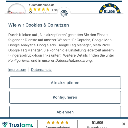
Wie wir Cookies & Co nutzen
Durch Klicken auf „Alle akzeptieren“ gestatten Sie den Einsatz
folgender Dienste auf unserer Website: ReCaptcha, Google Map,
Über uns
Google Analytics, Google Ads, Google Tag Manager, Meta Pixel,
Google Tag Manager. Sie können die Einstellung jederzeit ändern
(Fingerabdruck-Icon links unten). Weitere Details finden Sie unter
Informationen
Konfigurieren
und in unserer
Datenschutzerklärung
.
Gesetzliches
Impressum
|
Datenschutz
Bequem bezahlen
Alle akzeptieren
Konfigurieren
Vertrag widerrufen
Ablehnen
✕
© Automattenland
* Alle Preise inkl. gesetzlicher USt., inkl.
Versand