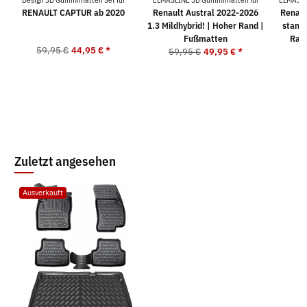
RENAULT CAPTUR ab 2020
Renault Austral 2022-2026
Renaul
1.3 Mildhybrid! | Hoher Rand |
stand
Fußmatten
Ran
59,95 €
44,95 €
*
59,95 €
49,95 €
*
6
Zuletzt angesehen
Ausverkauft