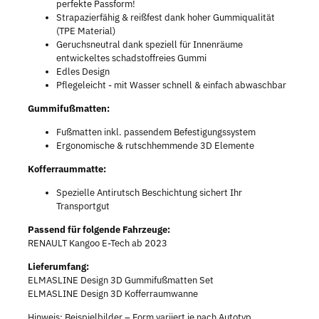
perfekte Passform!
Strapazierfähig & reißfest dank hoher Gummiqualität
(TPE Material)
Geruchsneutral dank speziell für Innenräume
entwickeltes schadstoffreies Gummi
Edles Design
Pflegeleicht - mit Wasser schnell & einfach abwaschbar
Gummifußmatten:
Fußmatten inkl. passendem Befestigungssystem
Ergonomische & rutschhemmende 3D Elemente
Kofferraummatte:
Spezielle Antirutsch Beschichtung sichert Ihr
Transportgut
Passend für folgende Fahrzeuge:
RENAULT Kangoo E-Tech ab 2023
Lieferumfang:
ELMASLINE Design 3D Gummifußmatten Set
ELMASLINE Design 3D Kofferraumwanne
Hinweis: Beispielbilder – Form variiert je nach Autotyp