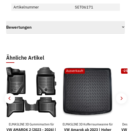
Artikelnummer
SET06171
Bewertungen
Ähnliche Artikel
Ausverkauft
-25%
ELMASLINE 3D Gummimatten für
ELMASLINE 3D Kofferraumwanne für
Desig
VW AMAROK 2 (2023 - 2026) |
VW Amarok ab 2023 | Hoher
VW A