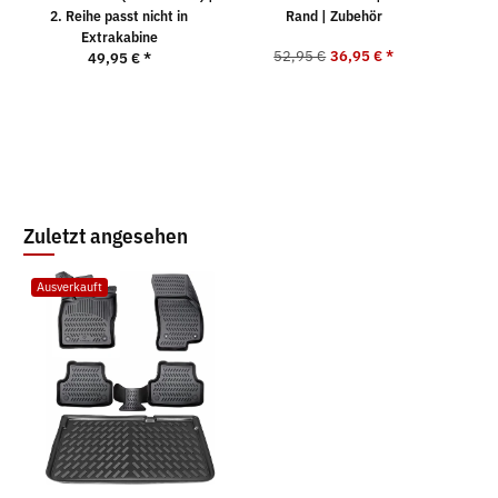
2. Reihe passt nicht in
Rand | Zubehör
Extrakabine
52,95 €
36,95 €
*
5
49,95 €
*
Zuletzt angesehen
Ausverkauft