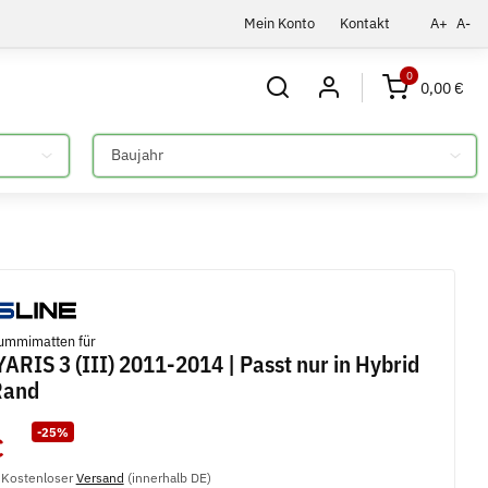
Mein Konto
Kontakt
A+
A-
0
0,00 €
Bitte auswählen
ummimatten für
ARIS 3 (III) 2011-2014 | Passt nur in Hybrid
Rand
-25%
€
, Kostenloser
Versand
(innerhalb DE)