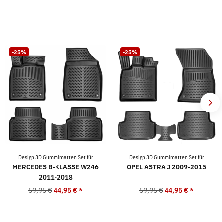
-25%
-25%
Design 3D Gummimatten Set für
Design 3D Gummimatten Set für
MERCEDES B-KLASSE W246
OPEL ASTRA J 2009-2015
2011-2018
59,95 €
44,95 €
*
59,95 €
44,95 €
*