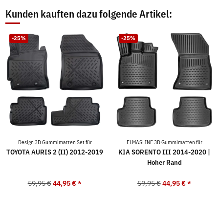
Kunden kauften dazu folgende Artikel:
-25%
-25%
Design 3D Gummimatten Set für
ELMASLINE 3D Gummimatten für
TOYOTA AURIS 2 (II) 2012-2019
KIA SORENTO III 2014-2020 |
Hoher Rand
59,95 €
44,95 €
*
59,95 €
44,95 €
*