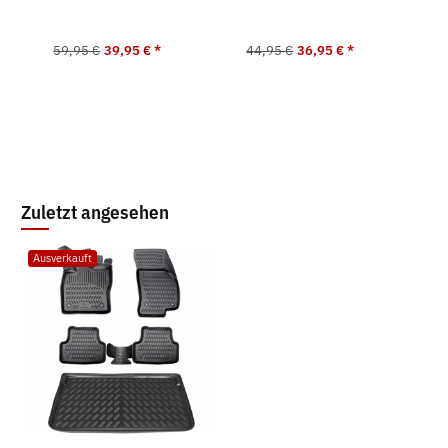
59,95 €
39,95 €
*
44,95 €
36,95 €
*
2
Zuletzt angesehen
Ausverkauft