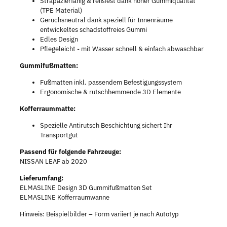
Strapazierfähig & reißfest dank hoher Gummiqualität
(TPE Material)
Geruchsneutral dank speziell für Innenräume
entwickeltes schadstoffreies Gummi
Edles Design
Pflegeleicht - mit Wasser schnell & einfach abwaschbar
Gummifußmatten:
Fußmatten inkl. passendem Befestigungssystem
Ergonomische & rutschhemmende 3D Elemente
Kofferraummatte:
Spezielle Antirutsch Beschichtung sichert Ihr
Transportgut
Passend für folgende Fahrzeuge:
NISSAN LEAF ab 2020
Lieferumfang:
ELMASLINE Design 3D Gummifußmatten Set
ELMASLINE Kofferraumwanne
Hinweis: Beispielbilder – Form variiert je nach Autotyp