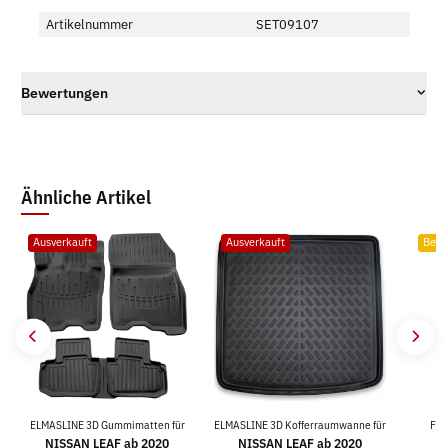
Artikelnummer
SET09107
Bewertungen
Ähnliche Artikel
Ausverkauft
Ausverkauft
Bests
ELMASLINE 3D Gummimatten für
ELMASLINE 3D Kofferraumwanne für
For
NISSAN LEAF ab 2020
NISSAN LEAF ab 2020