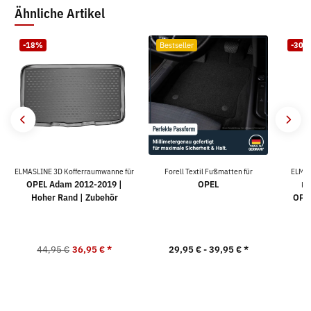
Ähnliche Artikel
-18%
Bestseller
-30%
ELMASLINE 3D Kofferraumwanne für
Forell Textil Fußmatten für
ELMAS
OPEL Adam 2012-2019 |
OPEL
Ko
Hoher Rand | Zubehör
OPEL
44,95 €
36,95 €
*
29,95 € -
39,95 €
*
9