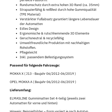
perfekte Passform!
Rundumschutz durch extra hohen 3D Rand (ca. 35mm)
Strapazierfähig & reißfest durch hohe Gummiqualität
(TPE Material)
Verstärkter Fußabsatz garantiert längere Lebensdauer
der Automatten
Edles Design
Ergonomische & rutschhemmende 3D Elemente
Geruchsneutral & recyclefähig
Umweltfreundliche Produktion mit nachhaltigen
Rohstoffen.
Pflegeleicht
Inkl. passendem Befestigungssystem
Passend für folgende Fahrzeuge:
MOKKA X ( J13 - Baujahr 06/2012-06/2019 )
OPEL MOKKA A ( Baujahr 06/2012-06/2019 )
Lieferumfang:
ELMASLINE Gummimatten Set 4-teilig (jeweils zwei
Automatten für vorne und hinten)
Hinweis: Beispielbilder – Form variiert je nach Autotyp