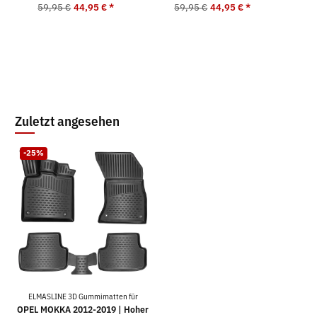
59,95 €
44,95 €
*
59,95 €
44,95 €
*
5
Zuletzt angesehen
-25%
ELMASLINE 3D Gummimatten für
OPEL MOKKA 2012-2019 | Hoher