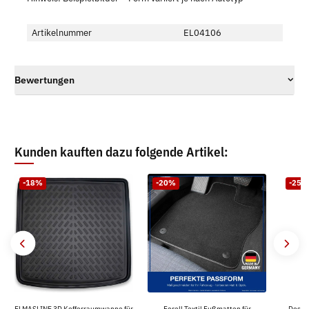
Artikelnummer
EL04106
Bewertungen
Kunden kauften dazu folgende Artikel:
-18%
-20%
-25%
ELMASLINE 3D Kofferraumwanne für
Forell Textil Fußmatten für
Desig