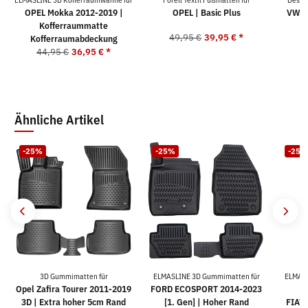
OPEL Mokka 2012-2019 |
OPEL | Basic Plus
VW G
Kofferraummatte
49,95 €
39,95 €
*
5
Kofferraumabdeckung
44,95 €
36,95 €
*
Ähnliche Artikel
-25%
-25%
-25%
3D Gummimatten für
ELMASLINE 3D Gummimatten für
ELMASL
Opel Zafira Tourer 2011-2019
FORD ECOSPORT 2014-2023
3D | Extra hoher 5cm Rand
[1. Gen] | Hoher Rand
FIAT 