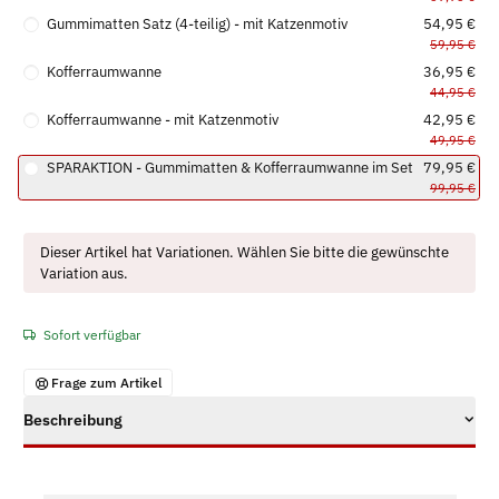
Gummimatten Satz (4-teilig) - mit Katzenmotiv
54,95 €
59,95 €
Kofferraumwanne
36,95 €
44,95 €
Kofferraumwanne - mit Katzenmotiv
42,95 €
49,95 €
SPARAKTION - Gummimatten & Kofferraumwanne im Set
79,95 €
99,95 €
x
Dieser Artikel hat Variationen. Wählen Sie bitte die gewünschte
Variation aus.
Sofort verfügbar
Frage zum Artikel
Beschreibung