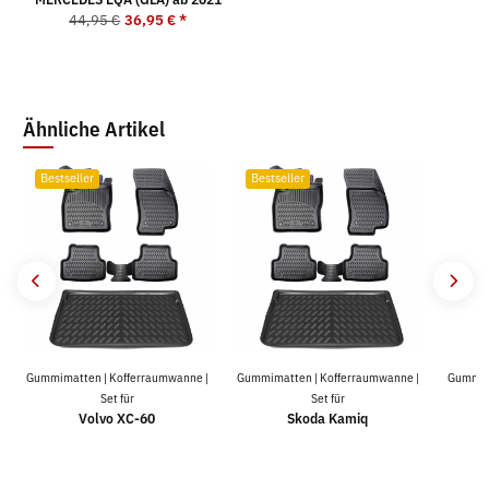
44,95 €
36,95 €
*
Ähnliche Artikel
Bestseller
Bestseller
Gummimatten | Kofferraumwanne |
Gummimatten | Kofferraumwanne |
Gummima
Set für
Set für
Volvo XC-60
Skoda Kamiq