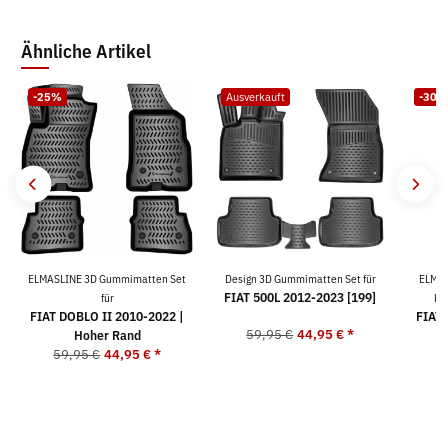
Ähnliche Artikel
-25%
Ausverkauft
-30%
ELMASLINE 3D Gummimatten Set
Design 3D Gummimatten Set für
ELMAS
FIAT 500L 2012-2023 [199]
für
Ko
FIAT DOBLO II 2010-2022 |
FIAT 
59,95 €
44,95 €
*
Hoher Rand
59,95 €
44,95 €
*
9