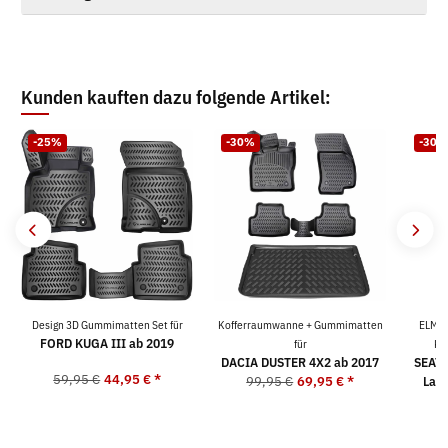
Kunden kauften dazu folgende Artikel:
-25%
-30%
-30%
Design 3D Gummimatten Set für
Kofferraumwanne + Gummimatten
ELMAS
FORD KUGA III ab 2019
für
Ko
DACIA DUSTER 4X2 ab 2017
SEAT 
59,95 €
44,95 €
*
99,95 €
69,95 €
*
Lad
9