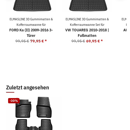
ELMASLINE 3D Gummimatten &
ELMASLINE 3D Gummimatten &
ELMAS
Kofferraumwanne für
Kofferraumwanne Set für
Ko
FORD Ka (II) 2009-2016 3-
VW TOUAREG 2010-2018 |
AUD
Türer
Fußmatten
99,95 €
79,95 €
*
99,95 €
69,95 €
*
9
Zuletzt angesehen
-30%