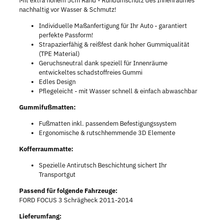
Mit extra hohem 5cm Rand - Rundumschutz des Innenraumes
nachhaltig vor Wasser & Schmutz!
Individuelle Maßanfertigung für Ihr Auto - garantiert
perfekte Passform!
Strapazierfähig & reißfest dank hoher Gummiqualität
(TPE Material)
Geruchsneutral dank speziell für Innenräume
entwickeltes schadstoffreies Gummi
Edles Design
Pflegeleicht - mit Wasser schnell & einfach abwaschbar
Gummifußmatten:
Fußmatten inkl. passendem Befestigungssystem
Ergonomische & rutschhemmende 3D Elemente
Kofferraummatte:
Spezielle Antirutsch Beschichtung sichert Ihr
Transportgut
Passend für folgende Fahrzeuge:
FORD FOCUS 3 Schrägheck 2011-2014
Lieferumfang: