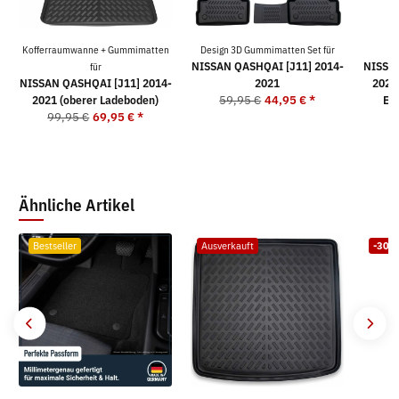
Kofferraumwanne + Gummimatten
Design 3D Gummimatten Set für
K
NISSAN QASHQAI [J11] 2014-
NISSAN
für
NISSAN QASHQAI [J11] 2014-
2021
2021 
2021 (oberer Ladeboden)
59,95 €
44,95 €
*
Ex
99,95 €
69,95 €
*
4
Ähnliche Artikel
Bestseller
Ausverkauft
-30%