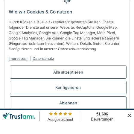
Wie wir Cookies & Co nutzen
Durch Klicken auf „Alle akzeptieren“ gestatten Sie den Einsatz
folgender Dienste auf unserer Website: ReCaptcha, Google Map,
Google Analytics, Google Ads, Google Tag Manager, Meta Pixel,
Google Tag Manager. Sie können die Einstellung jederzeit ändern
(Fingerabdruck-Icon links unten). Weitere Details finden Sie unter
Über uns
Konfigurieren
und in unserer
Datenschutzerklärung
.
Informationen
Impressum
|
Datenschutz
Gesetzliches
Alle akzeptieren
Bequem bezahlen
Konfigurieren
Vertrag widerrufen
Ablehnen
✕
© Automattenland
* Alle Preise inkl. gesetzlicher USt., inkl.
Versand