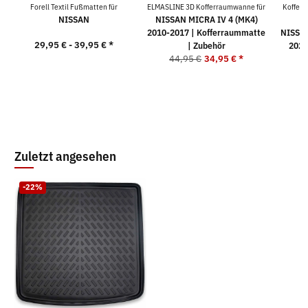
Forell Textil Fußmatten für
ELMASLINE 3D Kofferraumwanne für
Koffer
NISSAN
NISSAN MICRA IV 4 (MK4)
2010-2017 | Kofferraummatte
NISSAN
29,95 € -
39,95 €
*
| Zubehör
2021
44,95 €
34,95 €
*
9
Zuletzt angesehen
-22%