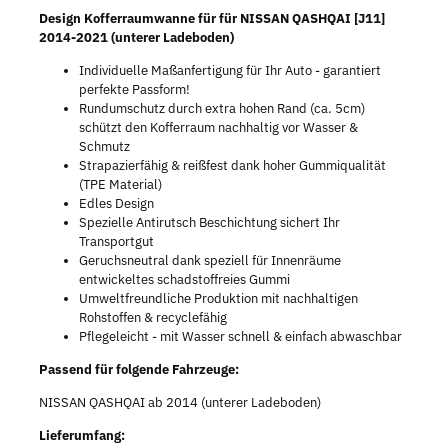
Design Kofferraumwanne für für NISSAN QASHQAI [J11]
2014-2021 (unterer Ladeboden)
Individuelle Maßanfertigung für Ihr Auto - garantiert
perfekte Passform!
Rundumschutz durch extra hohen Rand (ca. 5cm)
schützt den Kofferraum nachhaltig vor Wasser &
Schmutz
Strapazierfähig & reißfest dank hoher Gummiqualität
(TPE Material)
Edles Design
Spezielle Antirutsch Beschichtung sichert Ihr
Transportgut
Geruchsneutral dank speziell für Innenräume
entwickeltes schadstoffreies Gummi
Umweltfreundliche Produktion mit nachhaltigen
Rohstoffen & recyclefähig
Pflegeleicht - mit Wasser schnell & einfach abwaschbar
Passend für folgende Fahrzeuge:
NISSAN QASHQAI ab 2014 (unterer Ladeboden)
Lieferumfang: